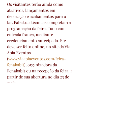
Os visitantes terão ainda como 
atrativos, lançamentos em 
decoração e acabamentos para o 
lar. Palestras técnicas completam a 
programação da feira. Tudo com 
entrada franca, mediante 
credenciamento antecipado. Ele 
deve ser feito online, no site da Via 
Apia Eventos 
(
www.viaapiaeventos.com/feira-
fenahabit
), organizadora da 
Fenahabit ou na recepção da feira, a 
partir de sua abertura no dia 23 de 
maio.
Foto: 
Giovani Silva | @ 
giovannisilvafoto