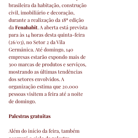
brasileira da habitação, construção 
civil, imobiliário e decoração, 
durante a realização da 18ª edição 
da 
Fenahabit
. A aberta está prevista 
para às 14 horas desta quinta-feira 
(26/03), no Setor 2 da Vila 
Germânica. Até domingo, 140 
empresas estarão expondo mais de 
300 marcas de produtos e serviços, 
mostrando as últimas tendências 
dos setores envolvidos. A 
organização estima que 20.000 
pessoas visitem a feira até a noite 
de domingo.
Palestras gratuitas
Além do início da feira, também 