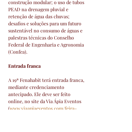
construção modular; o uso de tubos 
PEAD na drenagem pluvial e 
retenção de água das chuvas; 
desafios e soluções para um futuro 
sustentável no consumo de águas e 
palestras técnicas do Conselho 
Federal de Engenharia e Agronomia 
(Confea).
Entrada franca
A 19ª Fenahabit terá entrada franca, 
mediante credenciamento 
antecipado. Ele deve ser feito 
online, no site da Via Ápia Eventos 
(
www.viaapiaeventos.com/feira-
fenahabit
), organizadora da 
Fenahabit ou na recepção da feira, a 
partir de sua abertura no dia 22 de 