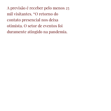
A previsão é receber pelo menos 25 
mil visitantes. “O retorno do 
contato presencial nos deixa 
otimista. O setor de eventos foi 
duramente atingido na pandemia. 
Nós conseguimos manter os 
empregos e seguimos divulgando e 
comercializando os espaços na 
Fenahabit”, contou. 
Texto: 
Giovani Vitória 
@giovanivitoria | jornalista | 
Assessoria de imprensa da 
Fenahabit 2022