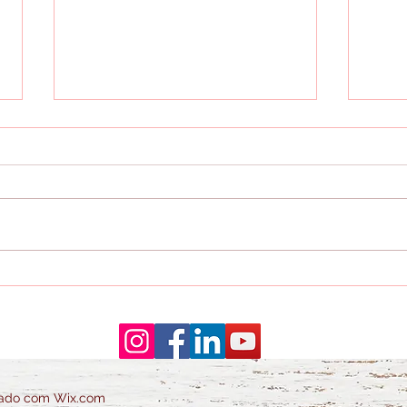
Reserve seu final de semana
Chal
para conhecer as novidades
estr
da Fenahabit 2026
galv
com 
Fena
iado com Wix.com