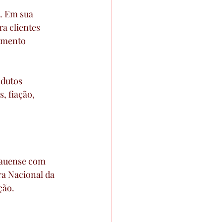
. Em sua 
a clientes 
gmento 
dutos 
, fiação, 
nauense com 
ra Nacional da 
ção.