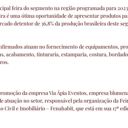
incipal feira do segmento na região programada para 2023
eira é uma ótima oportunidade de apresentar produtos par
cado detentor de 36,8% da produção brasileira deste se
onfirmados atuam no fornecimento de equipamentos, pro
, acabamento, tinturaria, estamparia, costura, bordados
ros. 
 promoção da empresa Via Ápia Eventos, empresa blume
e atuação no setor, responsável pela organização da Fei
 Civil e Imobiliário – Fenahabit, que está em sua 17ª edi