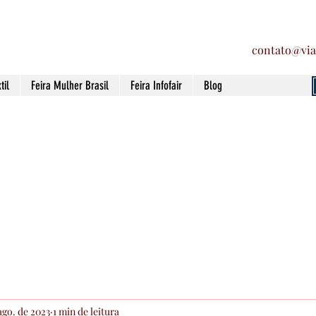
contato@via
til
Feira Mulher Brasil
Feira Infofair
Blog
ago. de 2023
1 min de leitura