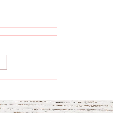
é construído com
utura metálica
anizada é desenvolvido
exclusividade para
habit