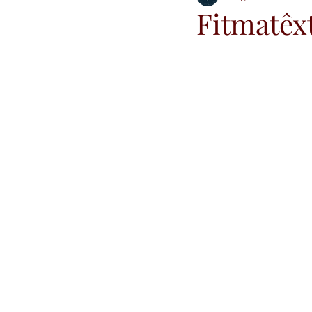
Fitmatêxt