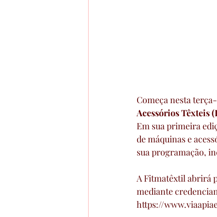
Começa nesta terça-f
Acessórios Têxteis (
Em sua primeira ediçã
de máquinas e acessór
sua programação, in
A Fitmatêxtil abrirá 
mediante credenciame
https://www.viaapiae