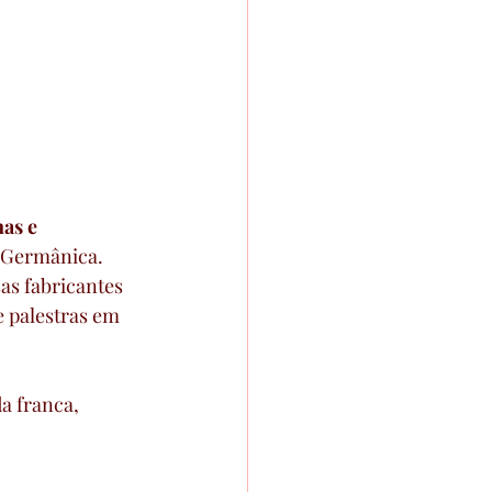
as e 
a Germânica. 
as fabricantes 
e palestras em 
a franca, 