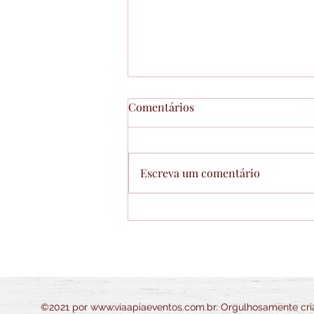
Comentários
Escreva um comentário
Último dia para conferir as
novidades da Fenahabit 2026
©2021 por
www.viaapiaeventos.com.br
. Orgulhosamente cr