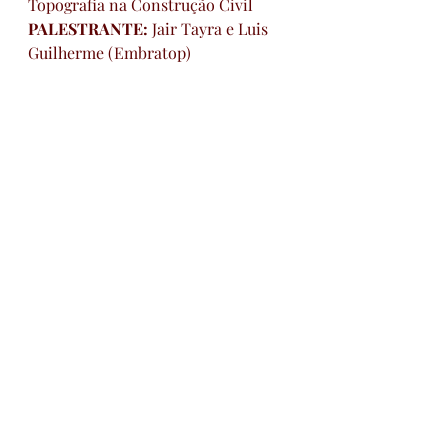
Topografia na Construção Civil
PALESTRANTE: 
Jair Tayra e Luis 
Guilherme (Embratop)
DIAS 24 (SÁBADO)
14h30 às 15h30     
TEMA: 
Norma CELESC 2025: O que 
muda nos Padrões de Entrada de 
Energia e como garantir 
conformidade técnica em seus 
empreendimentos
PALESTRANTE: 
Felipe 
Cubas Schulz (Grupo SZ)
15h30 às 16h30     
TEMA: 
Dupla Combustão: a 
tecnologia que revolucionou o 
aquecimento no Brasil