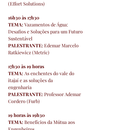
(Effort Solutions)
16h30 às 17h30
TEMA: 
Vazamentos de Água: 
Desafios e Soluções para um Futuro 
Sustentável
PALESTRANTE: 
Edemar Marcelo 
Ratkiewicz (Metric)
17h30 às 19 horas
TEMA: 
As enchentes do vale do 
itajaí e as soluções da 
engenharia
PALESTRANTE: 
Professor Ademar 
Cordero (Furb)
19 horas às 19h30 
TEMA: 
Benefícios da Mútua aos 
Engenheiros