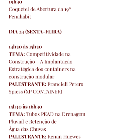
19h30
Coquetel de Abertura da 19ª 
Fenahabit
DIA 23 (SEXTA-FEIRA)
14h30 às 15h30     
TEMA: 
Competitividade na 
Construção – A Implantação 
Estratégica dos containers na 
construção modular
PALESTRANTE: 
Francieli Peters 
Spiess (XP CONTAINER)
15h30 às 16h30     
TEMA: 
Tubos PEAD na Drenagem 
Pluvial e Retenção de 
Água das Chuvas
PALESTRANTE: 
Renan Huewes 