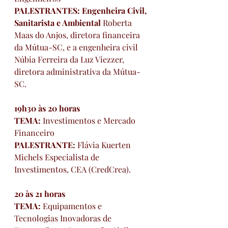
PALESTRANTES: Engenheira Civil, 
Sanitarista e Ambiental 
Roberta 
Maas do Anjos, diretora financeira 
da Mútua-SC, e a engenheira civil 
Núbia Ferreira da Luz Viezzer, 
diretora administrativa da Mútua-
SC.
19h30 às 20 horas
TEMA: 
Investimentos e Mercado 
Financeiro
PALESTRANTE: 
Flávia Kuerten 
Michels Especialista de 
Investimentos, CEA (CredCrea).
20 às 21 horas
TEMA: 
Equipamentos e 
Tecnologias Inovadoras de 