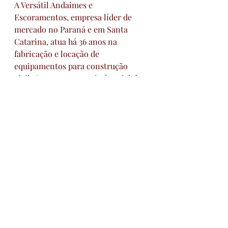
A Versátil Andaimes e 
Escoramentos, empresa líder de 
mercado no Paraná e em Santa 
Catarina, atua há 36 anos na 
fabricação e locação de 
equipamentos para construção 
civil. Com um parque industrial de 
65 mil m² na região metropolitana 
de Curitiba, conta com estrutura 
completa para fabricação, 
manutenção, revisão e transporte 
dos equipamentos.