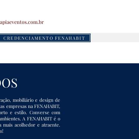
apiaeventos.com.br
CREDENCIAMENTO FENAHABIT
DOS
ção, mobiliário e design de
versas empresas na FENAHABIT,
rto e estilo. Converse com
s ambientes. A FENAHABIT é o
 mais acolhedor e atraente.
o!