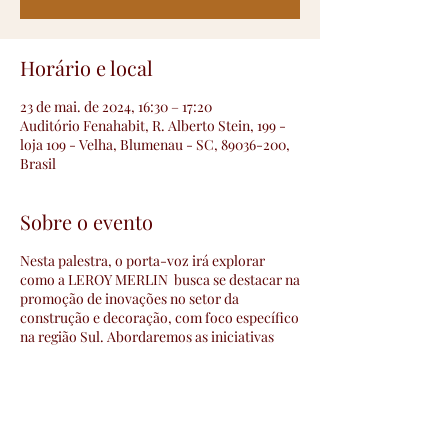
Horário e local
23 de mai. de 2024, 16:30 – 17:20
Auditório Fenahabit, R. Alberto Stein, 199 -
loja 109 - Velha, Blumenau - SC, 89036-200,
Brasil
Sobre o evento
Nesta palestra, o porta-voz irá explorar
como a LEROY MERLIN busca se destacar na
promoção de inovações no setor da
construção e decoração, com foco específico
na região Sul. Abordaremos as iniciativas
inovadoras da empresa, produtos e os
serviços oferecidos localmente.
Além disso, discutiremos como a LEROY
MERLIN está se adaptando às demandas e
tendências do mercado regional, para