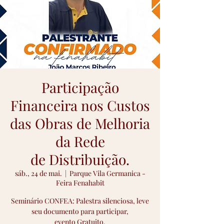
Participação
Financeira nos Custos
das Obras de Melhoria
da Rede
de Distribuição.
sáb., 24 de mai.
  |  
Parque Vila Germanica -
Feira Fenahabit
Seminário CONFEA: Palestra silenciosa, leve
seu documento para participar,
evento Gratuito.