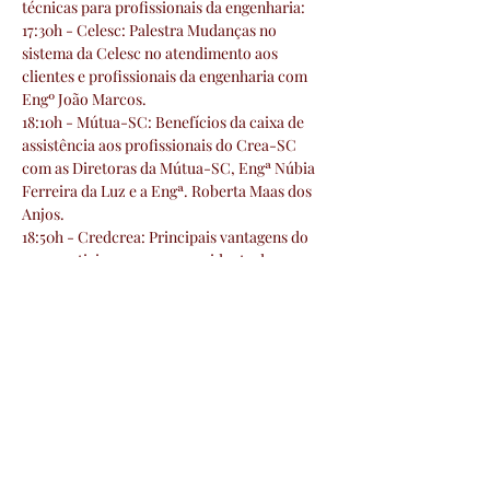
técnicas para profissionais da engenharia:
17:30h - Celesc: Palestra Mudanças no 
sistema da Celesc no atendimento aos 
clientes e profissionais da engenharia com 
Engº João Marcos.
18:10h - Mútua-SC: Benefícios da caixa de 
assistência aos profissionais do Crea-SC 
com as Diretoras da Mútua-SC, Engª Núbia 
Ferreira da Luz e a Engª. Roberta Maas dos 
Anjos.
18:50h - Credcrea: Principais vantagens do 
cooperativismo, com o presidente da 
Credcrea Eng°. Gelásio Gomes. 
19:20h - Crea-SC: Programas do Crea-SC, 
Inovacrea, Unicrea, Clube de Vantagens do 
Crea-SC, Crea Jr. e Crea Acelera* com 
palestrante Dr. em Eng. de Prod. Eduardo 
Bridi.
19:50h - Confea: Representação do Conselho 
Federal e a Valorização dos Profissionais da 
Engenharia.