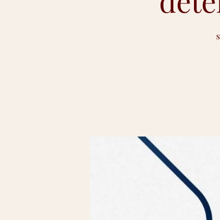
dete
s