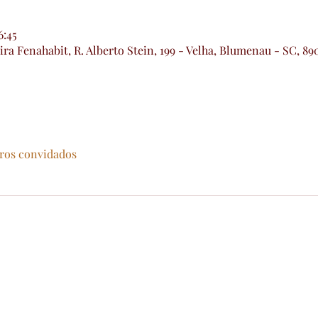
6:45
ra Fenahabit, R. Alberto Stein, 199 - Velha, Blumenau - SC, 89
tros convidados