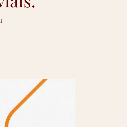
iais.
t