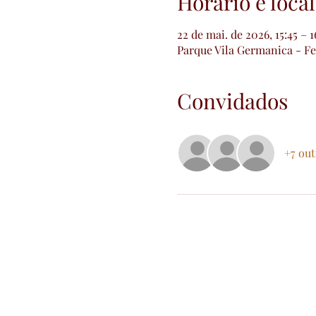
Horário e local
22 de mai. de 2026, 15:45 – 1
Parque Vila Germanica - Fei
Convidados
+7 ou