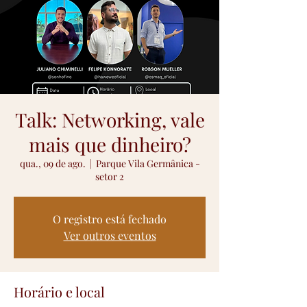
Talk: Networking, vale
mais que dinheiro?
qua., 09 de ago.
  |  
Parque Vila Germânica -
setor 2
O registro está fechado
Ver outros eventos
Horário e local