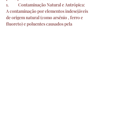
1.	Contaminação Natural e Antrópica:
A contaminação por elementos indesejáveis 
de origem natural (como arsênio , ferro e 
fluoreto) e poluentes causados pela 
atividade humana (nitratos, poluentes fecais, 
pesticidas) é um desafio significativo.
2.	Falta de Profissionais Especializados:
A escassez de profissionais no campo de 
águas subterrâneas dificulta a gestão eficaz 
desse recurso2
3.	Complexidade Hidrogeológica:
Mostrar mais
Compartilhe esse evento