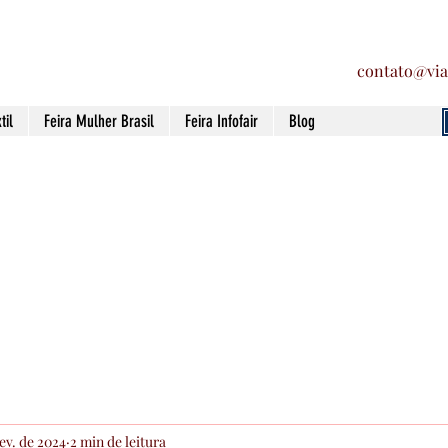
contato@via
til
Feira Mulher Brasil
Feira Infofair
Blog
fev. de 2024
2 min de leitura