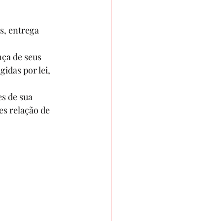
s, entrega 
ça de seus 
idas por lei, 
s de sua 
s relação de 