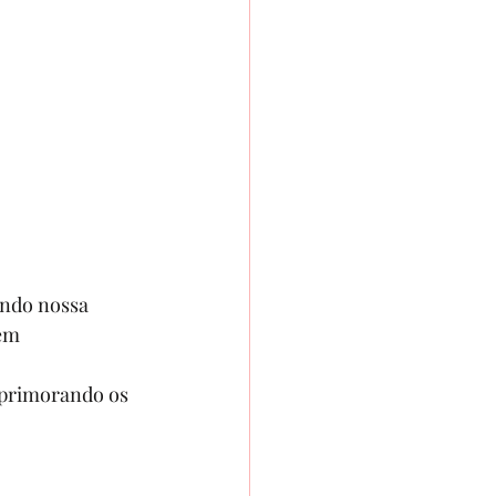
ndo nossa 
em 
aprimorando os 