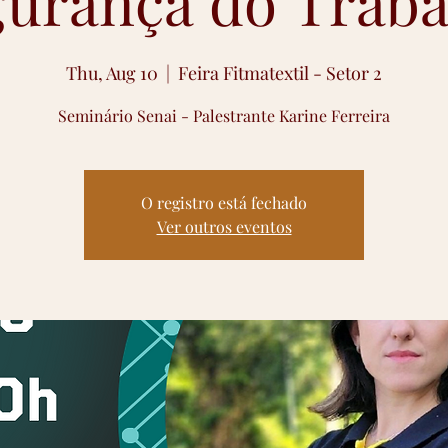
gurança do Traba
Thu, Aug 10
  |  
Feira Fitmatextil - Setor 2
Seminário Senai - Palestrante Karine Ferreira
O registro está fechado
Ver outros eventos