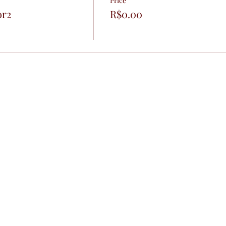
Price
or2
R$0.00