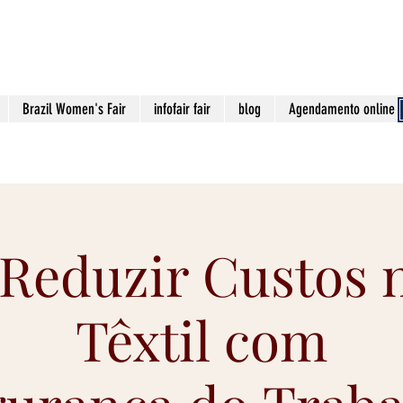
contato@viaa
Brazil Women's Fair
infofair fair
blog
Agendamento online
Reduzir Custos n
Têxtil com