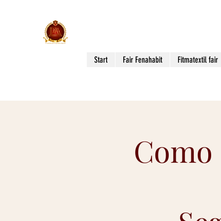
Via Apia Events
THE WAY TO BIG BUSINESS!
Start
Fair Fenahabit
Fitmatextil fair
Como 