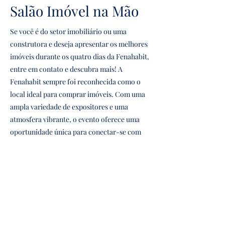
Salão Imóvel na Mão
​Se você é do setor imobiliário ou uma
construtora e deseja apresentar os melhores
imóveis durante os quatro dias da Fenahabit,
entre em contato e descubra mais! A
Fenahabit sempre foi reconhecida como o
local ideal para comprar imóveis. Com uma
ampla variedade de expositores e uma
atmosfera vibrante, o evento oferece uma
oportunidade única para conectar-se com
potenciais compradores e outros
profissionais do setor. Além disso, participar
da Fenahabit permite que sua empresa ganhe
visibilidade e destaque-se no mercado
competitivo. Não perca a chance de fazer
parte deste importante evento e consolidar
sua presença no setor. Venha mostrar seus