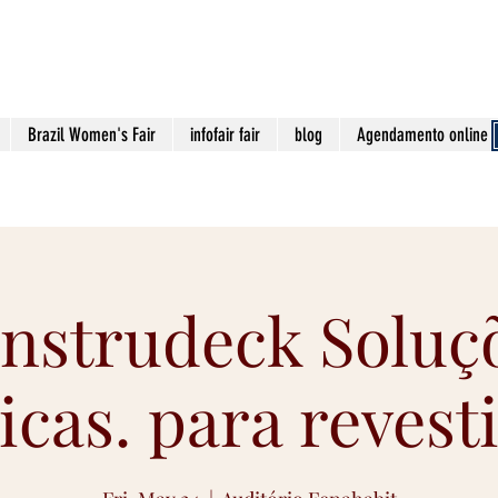
contato@viaa
Brazil Women's Fair
infofair fair
blog
Agendamento online
nstrudeck Soluç
icas. para reves