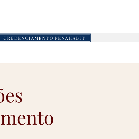
piaeventos.com.br
CREDENCIAMENTO FENAHABIT
ões
timento