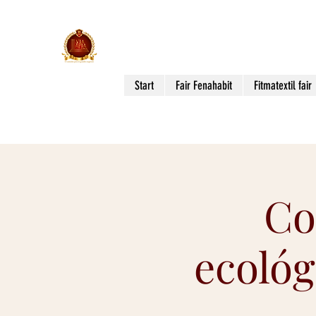
Via Apia Events
THE WAY TO BIG BUSINESS!
Start
Fair Fenahabit
Fitmatextil fair
Co
ecológ