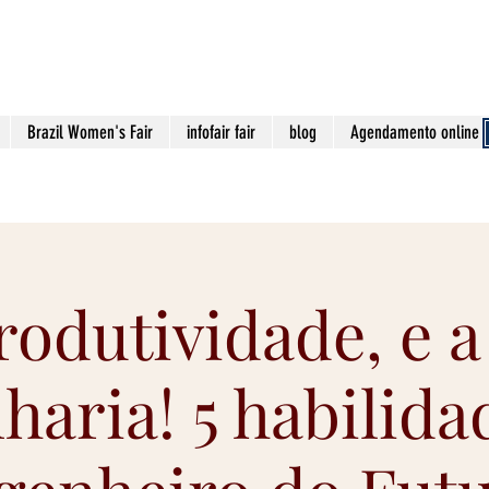
contato@viaa
Brazil Women's Fair
infofair fair
blog
Agendamento online
rodutividade, e 
haria! 5 habilida