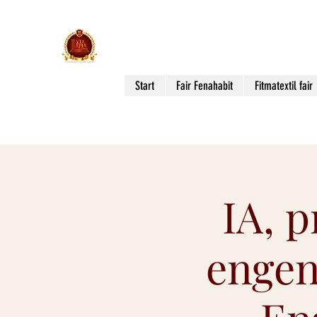
Via Apia Events
THE WAY TO BIG BUSINESS!
Start
Fair Fenahabit
Fitmatextil fair
IA, p
engen