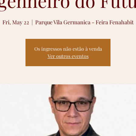
genheiro do Futu
Fri, May 22
  |  
Parque Vila Germanica - Feira Fenahabit
Os ingressos não estão à venda
Ver outros eventos