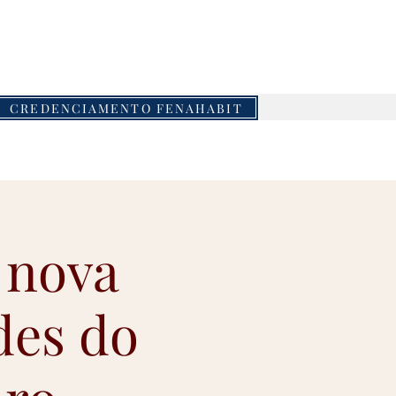
piaeventos.com.br
CREDENCIAMENTO FENAHABIT
a nova
des do