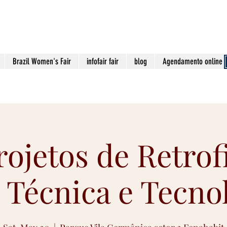
contato@viaa
Brazil Women's Fair
infofair fair
blog
Agendamento online
ojetos de Retrof
 Técnica e Tecno