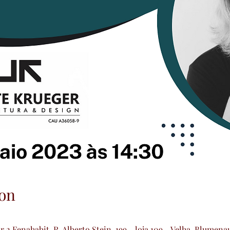
on
 2 Fenahabit, R. Alberto Stein, 199 - loja 109 - Velha, Blumena