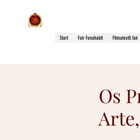
Via Apia Events
THE WAY TO BIG BUSINESS!
Start
Fair Fenahabit
Fitmatextil fair
Os Pr
Arte,