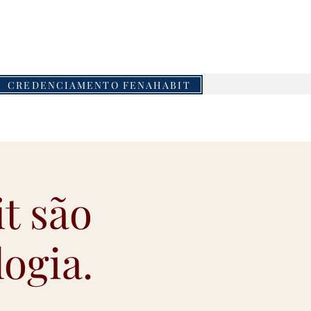
piaeventos.com.br
CREDENCIAMENTO FENAHABIT
it são
logia.