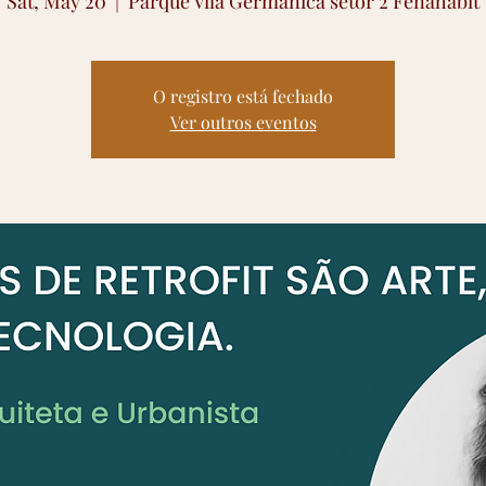
Sat, May 20
  |  
Parque Vila Germânica setor 2 Fenahabit
O registro está fechado
Ver outros eventos