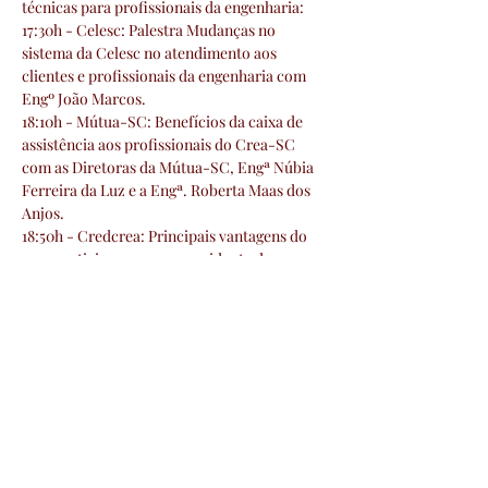
técnicas para profissionais da engenharia:
17:30h - Celesc: Palestra Mudanças no 
sistema da Celesc no atendimento aos 
clientes e profissionais da engenharia com 
Engº João Marcos.
18:10h - Mútua-SC: Benefícios da caixa de 
assistência aos profissionais do Crea-SC 
com as Diretoras da Mútua-SC, Engª Núbia 
Ferreira da Luz e a Engª. Roberta Maas dos 
Anjos.
18:50h - Credcrea: Principais vantagens do 
cooperativismo, com o presidente da 
Credcrea Eng°. Gelásio Gomes. 
19:20h - Crea-SC: Programas do Crea-SC, 
Inovacrea, Unicrea, Clube de Vantagens do 
Crea-SC, Crea Jr. e Crea Acelera* com 
palestrante Dr. em Eng. de Prod. Eduardo 
Bridi.
19:50h - Confea: Representação do Conselho 
Federal e a Valorização dos Profissionais da 
Engenharia.