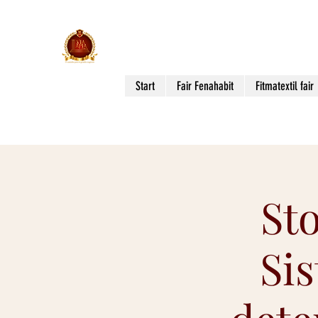
Via Apia Events
THE WAY TO BIG BUSINESS!
Start
Fair Fenahabit
Fitmatextil fair
St
Si