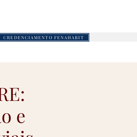
piaeventos.com.br
CREDENCIAMENTO FENAHABIT
RE:
o e