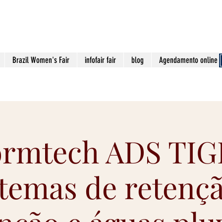
contato@viaa
Brazil Women's Fair
infofair fair
blog
Agendamento online
ormtech ADS TIG
stemas de retençã