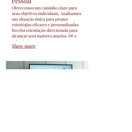
Pessoal
Oferecemos um caminho claro para
seus objetivos individuais. Analisamos
sua situação única para propor
estratégias eficazes e personalizadas.
Receba orientação direcionada para
alcançar seus maiores anseios. Dê o
primeiro passo rumo ao sucesso com
Show more
um plano feito para você.
03.