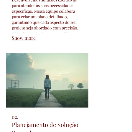
para atender às suas necessidades
específicas. Nossa equipe colabora
para criar um plano detalhado,
garantindo que cada aspecto do seu
projeto seja abordado com precisão.
Obtenha resultados sob medida que
Show more
superam suas expectativas.
Transforme suas ideias em realidade
com nosso suporte especializado.
02.
Planejamento de Solução