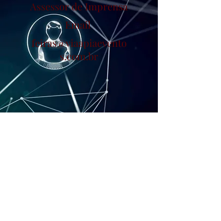
Assessor de Imprensa
Email
feiras@viaapiaevento
s.com.br
©2021 por
www.viaapiaeventos.com.br
.
Orgullosamente creado con Wix.com