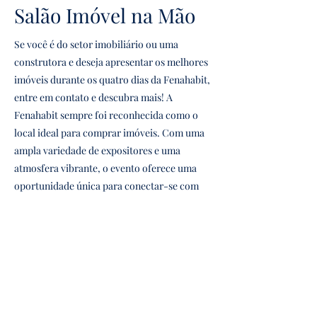
Salão Imóvel na Mão
​Se você é do setor imobiliário ou uma
construtora e deseja apresentar os melhores
imóveis durante os quatro dias da Fenahabit,
entre em contato e descubra mais! A
Fenahabit sempre foi reconhecida como o
local ideal para comprar imóveis. Com uma
ampla variedade de expositores e uma
atmosfera vibrante, o evento oferece uma
oportunidade única para conectar-se com
potenciais compradores e outros
profissionais do setor. Além disso, participar
da Fenahabit permite que sua empresa ganhe
visibilidade e destaque-se no mercado
competitivo. Não perca a chance de fazer
parte deste importante evento e consolidar
sua presença no setor. Venha mostrar seus