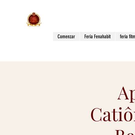
Vía Apia Eventos
¡EL CAMINO HACIA LOS GRANDES NE
Comenzar
Feria Fenahabit
feria fit
Ap
Catiô