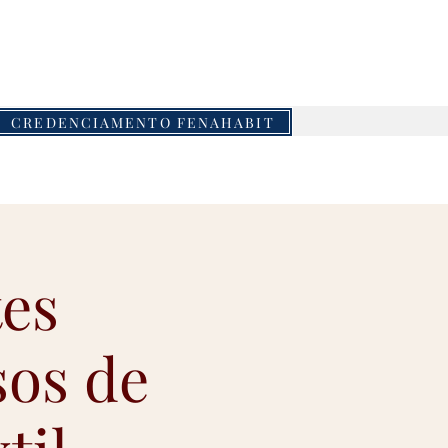
piaeventos.com.br
amento online
CREDENCIAMENTO FENAHABIT
tes
sos de