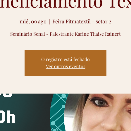
neficiamento Têx
mié, 09 ago
  |  
Feira Fitmatextil - setor 2
Seminário Senai - Palestrante Karine Thaise Rainert
O registro está fechado
Ver outros eventos