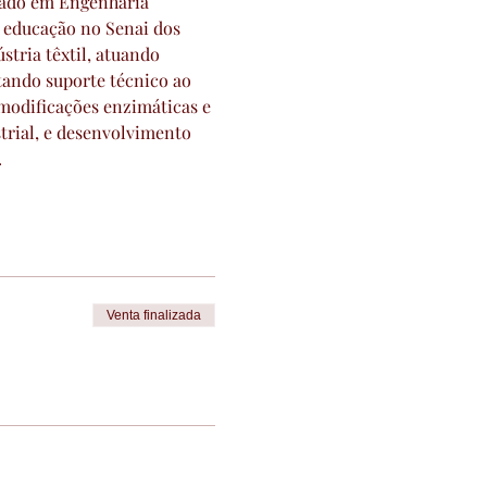
rado em Engenharia 
 educação no Senai dos 
tria têxtil, atuando 
tando suporte técnico ao 
modificações enzimáticas e 
trial, e desenvolvimento 
.
Venta finalizada