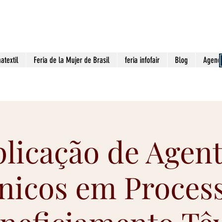
contato@viaa
GOCIOS!
matextil
Feria de la Mujer de Brasil
feria infofair
Blog
Agend
licação de Agen
nicos em Proces