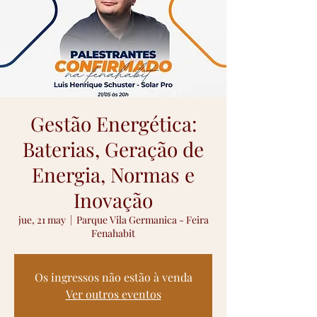
Gestão Energética:
Baterias, Geração de
Energia, Normas e
Inovação
jue, 21 may
  |  
Parque Vila Germanica - Feira
Fenahabit
Os ingressos não estão à venda
Ver outros eventos