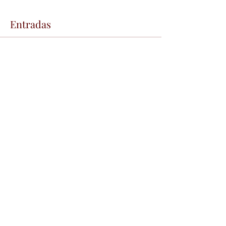
Entradas
Venta finalizada
Tipo de entrada
conferencia gratis
Precio
0,00 BRL
Compartir este evento